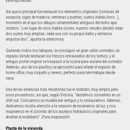
yatemporalidad.
Así que lo principal fue restaurar los elementos originales (cornisas de
escayola, vigas de made-ra, ventanas y puertas, suelos hidráu-licos...),
momento en el que los dibujos ornamentales antiguos del techo apa-
recieron; "y en lugar de cinco habita-ciones, nuestro estudio decidió crear
dos suites muy amplias: cada una con su propio baño y armarios
empotra-dos", apunta la interiorista.
Quitando todos los tabiques, se consiguió un gran salón comedor; un
espacio donde destacan los frescos restaurados de los techos, y el
antiguo portal original se traspasó a la cocina para aislarla del comedor.
Además, uno de los pasillos se aprovechó para añadir el espacio de
home office, muy coqueto y sereno, perfecto para tele-trabajar desde
casa.
Una de las estancias más resultonas fue el recibidor, muy amplio pero
poco provechoso, así que, según Victoria, "decidimos convertirlo en un
chill-out. Colocamos un mueble bar antiguo y lo restauramos. Además,
dedicamos mucha atención a la creación de escenarios de luz, y nos
inspiramos en el colorido de los azulejos hidráulicos originales para
diseñar el mobiliario". ¡Pura inspiración!
Planta de la vivienda