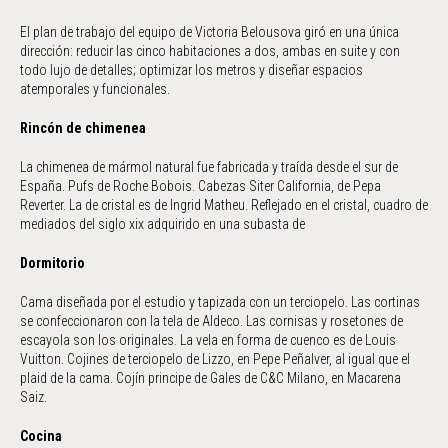
El plan de trabajo del equipo de Victoria Belousova giró en una única
dirección: reducir las cinco habitaciones a dos, ambas en suite y con
todo lujo de detalles; optimizar los metros y diseñar espacios
atemporales y funcionales.
Rincón de chimenea
La chimenea de mármol natural fue fabricada y traída desde el sur de
España. Pufs de Roche Bobois. Cabezas Siter California, de Pepa
Reverter. La de cristal es de Ingrid Matheu. Reflejado en el cristal, cuadro de
mediados del siglo xix adquirido en una subasta de
Dormitorio
Cama diseñada por el estudio y tapizada con un terciopelo. Las cortinas
se confeccionaron con la tela de Aldeco. Las cornisas y rosetones de
escayola son los originales. La vela en forma de cuenco es de Louis
Vuitton. Cojines de terciopelo de Lizzo, en Pepe Peñalver, al igual que el
plaid de la cama. Cojín principe de Gales de C&C Milano, en Macarena
Saiz.
Cocina