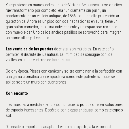
Y se pusieron en manos del estudio de Victoria Belousova, cuyo objetivo
fue transformarlo por completo: era "un diamante sin pulir", un
apartamento de un edificio antiguo, de 1856, con una alta protección ar-
quitectónica. Ahora es un piso con dos habitaciones en suite, tiene un
gran salón comedor, la cocina independiente y un espacioso recibidor
con mue-ble-bar. Uno de los anchos pasillos se aprovechó para integrar
un home office y el vestidor.
Las ventajas de las puertas
de cristal son múltiples. En este baño,
permiten el disfrute de luz natural. La intimidad se consigue con los
visillos en la parte interna de las puertas.
Color y época. Piezas con carácter y solera combinan a la perfección con
una gama cromática contemporánea como este potente azul que se
aplica sobre un muro con cuarterones,
Con encanto
Los muebles a medida siempre son un acierto porque ofrecen soluciones
de espacio interesantes. Decóralo con piezas antiguas, como este espejo
sol.
"Considero importante adaptar el estilo al proyecto, a la época del