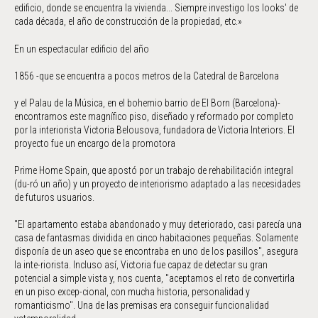
edificio, donde se encuentra la vivienda... Siempre investigo los looks' de
cada década, el año de construcción de la propiedad, etc.»
En un espectacular edificio del año
1856 -que se encuentra a pocos metros de la Catedral de Barcelona
y el Palau de la Música, en el bohemio barrio de El Born (Barcelona)-
encontramos este magnífico piso, diseñado y reformado por completo
por la interiorista Victoria Belousova, fundadora de Victoria Interiors. El
proyecto fue un encargo de la promotora
Prime Home Spain, que apostó por un trabajo de rehabilitación integral
(du-ró un año) y un proyecto de interiorismo adaptado a las necesidades
de futuros usuarios.
"El apartamento estaba abandonado y muy deteriorado, casi parecía una
casa de fantasmas dividida en cinco habitaciones pequeñas. Solamente
disponía de un aseo que se encontraba en uno de los pasillos", asegura
la inte-riorista. Incluso así, Victoria fue capaz de detectar su gran
potencial a simple vista y, nos cuenta, "aceptamos el reto de convertirla
en un piso excep-cional, con mucha historia, personalidad y
romanticismo". Una de las premisas era conseguir funcionalidad