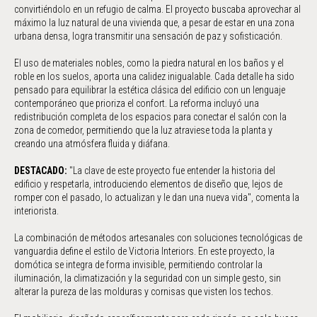
convirtiéndolo en un refugio de calma. El proyecto buscaba aprovechar al
máximo la luz natural de una vivienda que, a pesar de estar en una zona
urbana densa, logra transmitir una sensación de paz y sofisticación.
El uso de materiales nobles, como la piedra natural en los baños y el
roble en los suelos, aporta una calidez inigualable. Cada detalle ha sido
pensado para equilibrar la estética clásica del edificio con un lenguaje
contemporáneo que prioriza el confort. La reforma incluyó una
redistribución completa de los espacios para conectar el salón con la
zona de comedor, permitiendo que la luz atraviese toda la planta y
creando una atmósfera fluida y diáfana.
DESTACADO:
"La clave de este proyecto fue entender la historia del
edificio y respetarla, introduciendo elementos de diseño que, lejos de
romper con el pasado, lo actualizan y le dan una nueva vida", comenta la
interiorista.
La combinación de métodos artesanales con soluciones tecnológicas de
vanguardia define el estilo de Victoria Interiors. En este proyecto, la
domótica se integra de forma invisible, permitiendo controlar la
iluminación, la climatización y la seguridad con un simple gesto, sin
alterar la pureza de las molduras y cornisas que visten los techos.