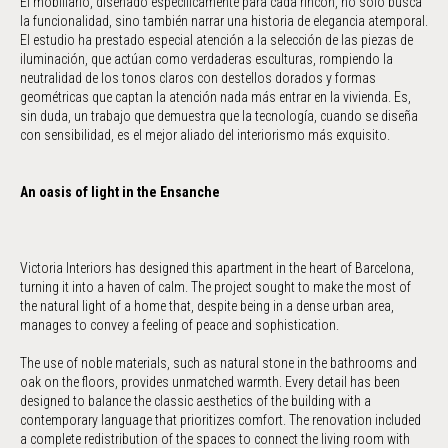
El mobiliario, diseñado específicamente para cada rincón, no solo busca
la funcionalidad, sino también narrar una historia de elegancia atemporal.
El estudio ha prestado especial atención a la selección de las piezas de
iluminación, que actúan como verdaderas esculturas, rompiendo la
neutralidad de los tonos claros con destellos dorados y formas
geométricas que captan la atención nada más entrar en la vivienda. Es,
sin duda, un trabajo que demuestra que la tecnología, cuando se diseña
con sensibilidad, es el mejor aliado del interiorismo más exquisito.
An oasis of light in the Ensanche
Victoria Interiors has designed this apartment in the heart of Barcelona, ​​
turning it into a haven of calm. The project sought to make the most of
the natural light of a home that, despite being in a dense urban area,
manages to convey a feeling of peace and sophistication.
The use of noble materials, such as natural stone in the bathrooms and
oak on the floors, provides unmatched warmth. Every detail has been
designed to balance the classic aesthetics of the building with a
contemporary language that prioritizes comfort. The renovation included
a complete redistribution of the spaces to connect the living room with